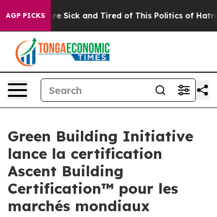
People Are Sick and Tired of This Politics of Hatred”
T
AGP PICKS
Green Building Initiative
lance la certification
Ascent Building
Certification™ pour les
marchés mondiaux